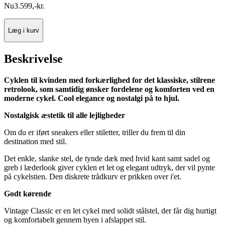
Nu
3.599
,
-
kr.
Læg i kurv
Beskrivelse
Cyklen til kvinden med forkærlighed for det klassiske, stilrene
retrolook, som samtidig ønsker fordelene og komforten ved en
moderne cykel. Cool elegance og nostalgi på to hjul.
Nostalgisk æstetik til alle lejligheder
Om du er iført sneakers eller stiletter, triller du frem til din
destination med stil.
Det enkle, slanke stel, de tynde dæk med hvid kant samt sadel og
greb i læderlook giver cyklen et let og elegant udtryk, der vil pynte
på cykelstien. Den diskrete trådkurv er prikken over i'et.
Godt kørende
Vintage Classic er en let cykel med solidt stålstel, der får dig hurtigt
og komfortabelt gennem byen i afslappet stil.