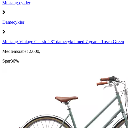
Mustang cykler
Damecykler
Mustang Vintage Classic 28" damecykel med 7 gear – Tosca Green
Medlemsrabat 2.000,-
Spar
36%