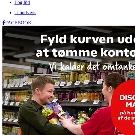
Log Ind
Tilbudsavis
FACEBOOK