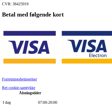
CVR: 38425919
Betal med følgende kort
Forretningsbetingelser
Ret cookie-samtykke
Åbningstider
I dag
0
7
:
0
0
-
20
:
0
0