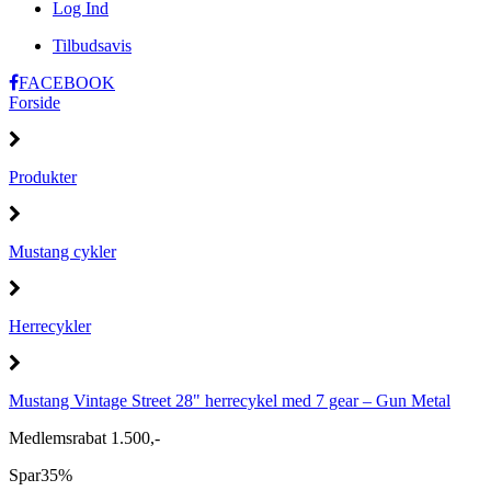
Log Ind
Tilbudsavis
FACEBOOK
Forside
Produkter
Mustang cykler
Herrecykler
Mustang Vintage Street 28" herrecykel med 7 gear – Gun Metal
Medlemsrabat 1.500,-
Spar
35%