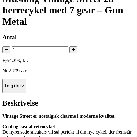
herrecykel med 7 gear – Gun
Metal
Antal
Før
4.299
,
-
kr.
Nu
2.799
,
-
kr.
Læg i kurv
Beskrivelse
Vintage Street er nostalgisk charme i moderne kvalitet.
Cool og casual retrocykel
De nyrensede sneakers vil stå perfekt til din nye cykel, der fremstår