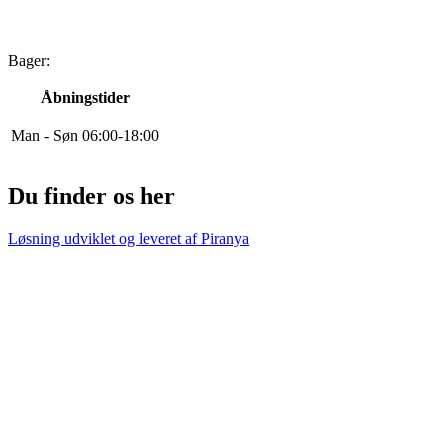
Bager:
Åbningstider
Man - Søn
0
6
:
0
0
-
18
:
0
0
Du finder os her
Løsning udviklet og leveret af
Piranya