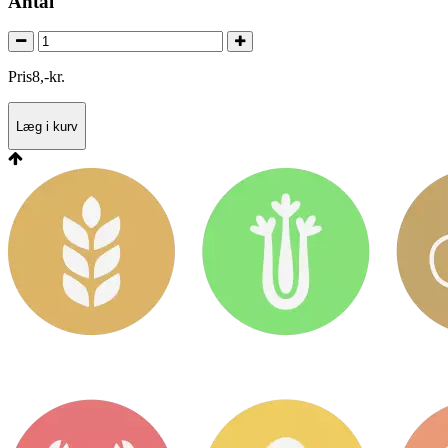
Antal
Pris
8
,
-
kr.
Læg i kurv