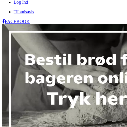
Log Ind
Tilbudsavis
FACEBOOK