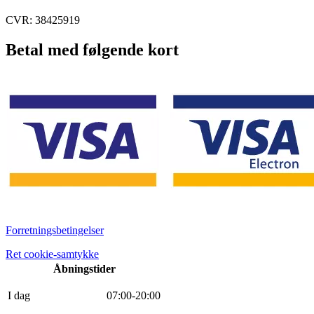
CVR: 38425919
Betal med følgende kort
Forretningsbetingelser
Ret cookie-samtykke
Åbningstider
I dag
0
7
:
0
0
-
20
:
0
0