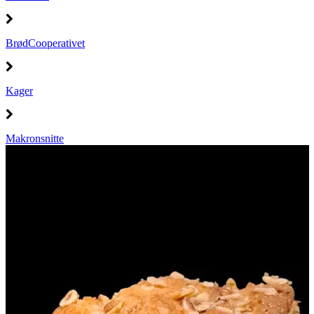
BrødCooperativet
Kager
Makronsnitte