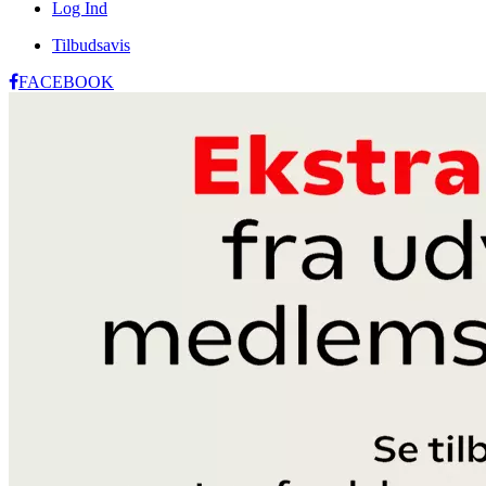
Log Ind
Tilbudsavis
FACEBOOK