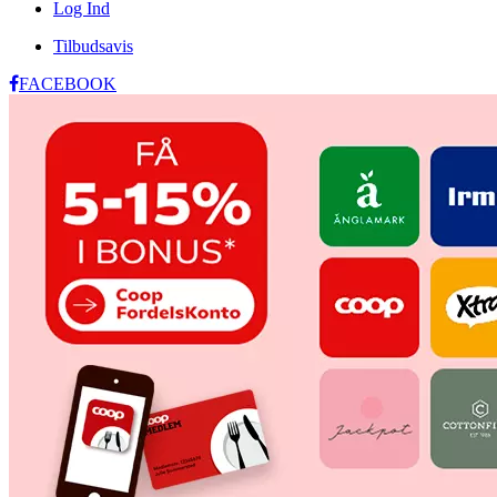
Log Ind
Tilbudsavis
FACEBOOK