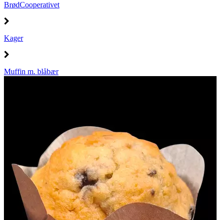
BrødCooperativet
Kager
Muffin m. blåbær