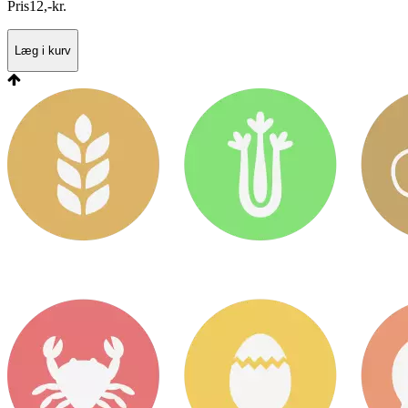
Pris
12
,
-
kr.
Læg i kurv