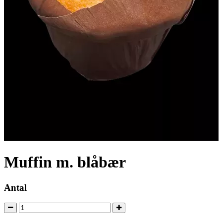
Muffin m. blåbær
Antal