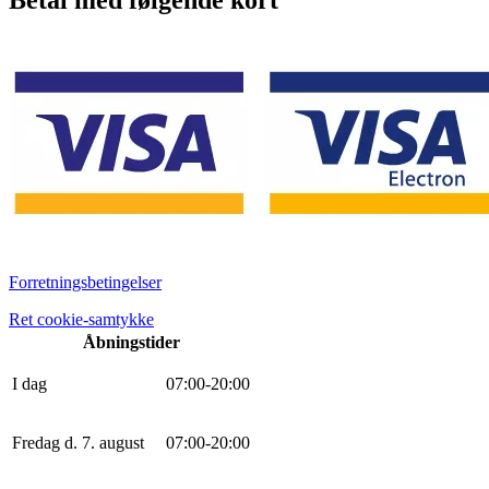
Forretningsbetingelser
Ret cookie-samtykke
Åbningstider
I dag
0
7
:
0
0
-
20
:
0
0
Fredag d. 7. august
0
7
:
0
0
-
20
:
0
0