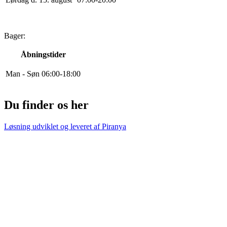
Bager:
Åbningstider
Man - Søn
0
6
:
0
0
-
18
:
0
0
Du finder os her
Løsning udviklet og leveret af
Piranya