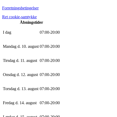
Forretningsbetingelser
Ret cookie-samtykke
Åbningstider
I dag
0
7
:
0
0
-
20
:
0
0
Mandag d. 10. august
0
7
:
0
0
-
20
:
0
0
Tirsdag d. 11. august
0
7
:
0
0
-
20
:
0
0
Onsdag d. 12. august
0
7
:
0
0
-
20
:
0
0
Torsdag d. 13. august
0
7
:
0
0
-
20
:
0
0
Fredag d. 14. august
0
7
:
0
0
-
20
:
0
0
Lørdag d. 15. august
0
7
:
0
0
-
20
:
0
0