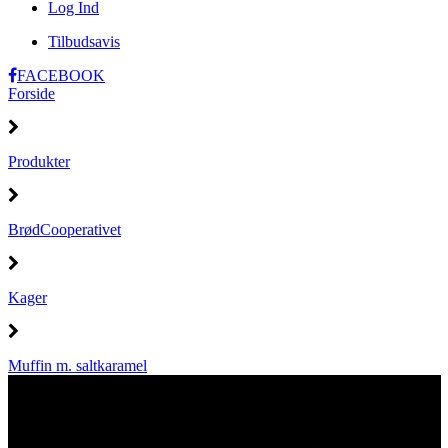
Log Ind
Tilbudsavis
FACEBOOK
Forside
Produkter
BrødCooperativet
Kager
Muffin m. saltkaramel