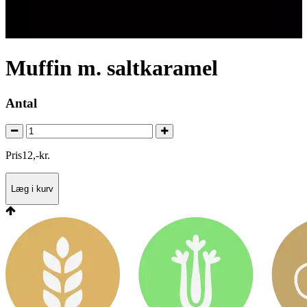
Muffin m. saltkaramel
Antal
Pris
12
,
-
kr.
Læg i kurv