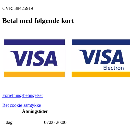
CVR: 38425919
Betal med følgende kort
Forretningsbetingelser
Ret cookie-samtykke
Åbningstider
I dag
0
7
:
0
0
-
20
:
0
0