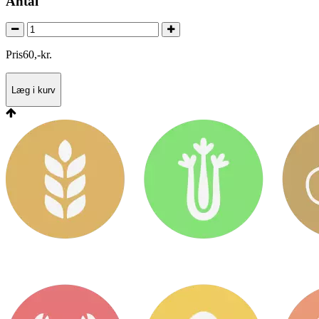
Antal
Pris
60
,
-
kr.
Læg i kurv