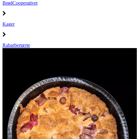
BrødCooperativet
Kager
Rabarbertærte