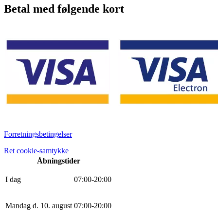
Betal med følgende kort
Forretningsbetingelser
Ret cookie-samtykke
Åbningstider
I dag
0
7
:
0
0
-
20
:
0
0
Mandag d. 10. august
0
7
:
0
0
-
20
:
0
0