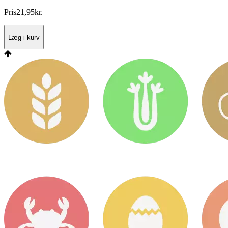
Pris
21
,
95
kr.
Læg i kurv