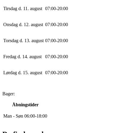
Tirsdag d. 11. august
0
7
:
0
0
-
20
:
0
0
Onsdag d. 12. august
0
7
:
0
0
-
20
:
0
0
Torsdag d. 13. august
0
7
:
0
0
-
20
:
0
0
Fredag d. 14. august
0
7
:
0
0
-
20
:
0
0
Lørdag d. 15. august
0
7
:
0
0
-
20
:
0
0
Bager:
Åbningstider
Man - Søn
0
6
:
0
0
-
18
:
0
0