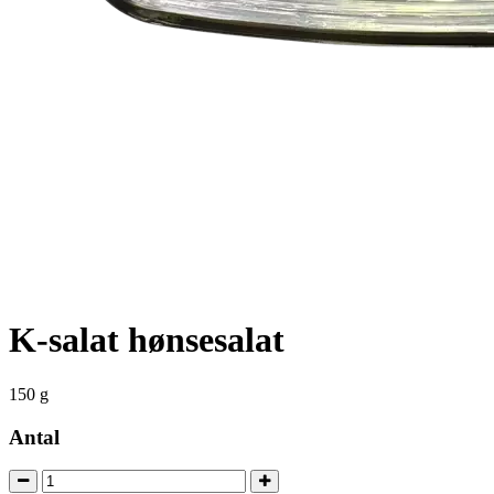
K-salat hønsesalat
150 g
Antal