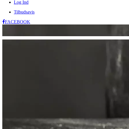
Log Ind
Tilbudsavis
FACEBOOK