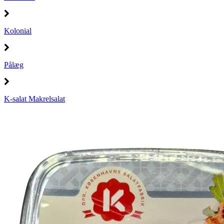
Kolonial
Pålæg
K-salat Makrelsalat