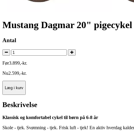
Mustang Dagmar 20" pigecykel 
Antal
Før
3.899
,
-
kr.
Nu
2.599
,
-
kr.
Læg i kurv
Beskrivelse
Klassisk og komfortabel cykel til børn på 6-8 år
Skole - tjek. Svømning - tjek. Frisk luft - tjek! En aktiv hverdag k