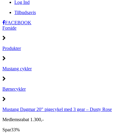
Log Ind
Tilbudsavis
FACEBOOK
Forside
Produkter
Mustang cykler
Børnecykler
Mustang Dagmar 20" pigecykel med 3 gear – Dusty Rose
Medlemsrabat 1.300,-
Spar
33%