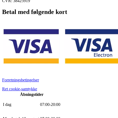
CVR: 38425919
Betal med følgende kort
Forretningsbetingelser
Ret cookie-samtykke
Åbningstider
I dag
0
7
:
0
0
-
20
:
0
0