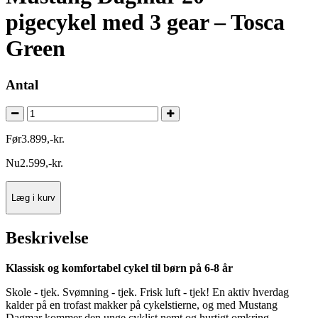
pigecykel med 3 gear – Tosca
Green
Antal
Før
3.899
,
-
kr.
Nu
2.599
,
-
kr.
Læg i kurv
Beskrivelse
Klassisk og komfortabel cykel til børn på 6-8 år
Skole - tjek. Svømning - tjek. Frisk luft - tjek! En aktiv hverdag
kalder på en trofast makker på cykelstierne, og med Mustang
Dagmar kommer den unge cyklist nemt og hurtigt omkring.