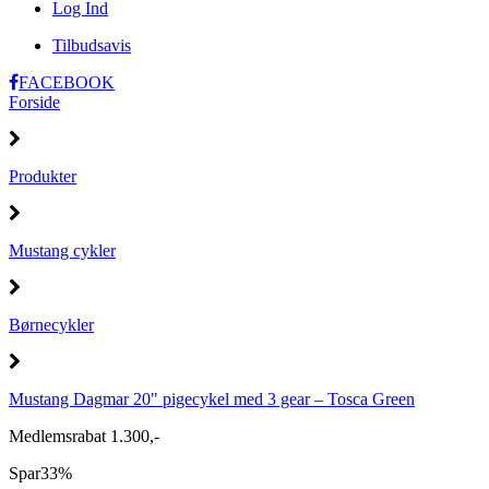
Log Ind
Tilbudsavis
FACEBOOK
Forside
Produkter
Mustang cykler
Børnecykler
Mustang Dagmar 20" pigecykel med 3 gear – Tosca Green
Medlemsrabat 1.300,-
Spar
33%