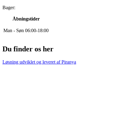
Bager:
Åbningstider
Man - Søn
0
6
:
0
0
-
18
:
0
0
Du finder os her
Løsning udviklet og leveret af
Piranya