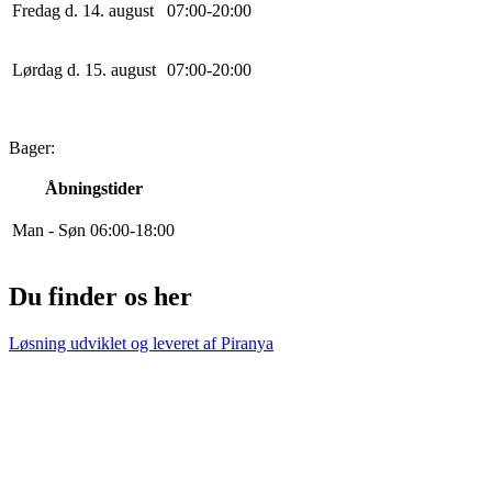
Fredag d. 14. august
0
7
:
0
0
-
20
:
0
0
Lørdag d. 15. august
0
7
:
0
0
-
20
:
0
0
Bager:
Åbningstider
Man - Søn
0
6
:
0
0
-
18
:
0
0
Du finder os her
Løsning udviklet og leveret af
Piranya