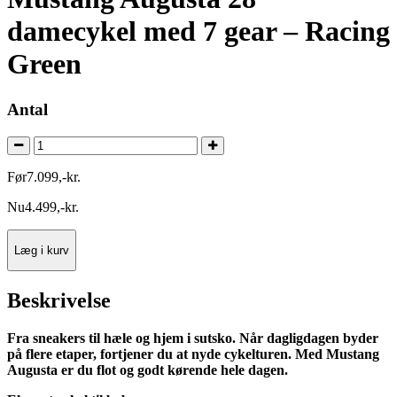
damecykel med 7 gear – Racing
Green
Antal
Før
7.099
,
-
kr.
Nu
4.499
,
-
kr.
Læg i kurv
Beskrivelse
Fra sneakers til hæle og hjem i sutsko. Når dagligdagen byder
på flere etaper, fortjener du at nyde cykelturen. Med Mustang
Augusta er du flot og godt kørende hele dagen.