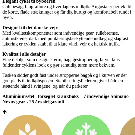
Elegant cykel til byboeren
Cafebesøg, biografture og hverdagens indkøb. Augusta er perfekt til
de korte, flade strækninger og får dig hurtigt og komfortabelt rundt i
byen.
Designet til det danske vejr
Med kvalitetskomponenter som indvendige gear, rullebremse,
antirustkæde, dæk med punkteringsbeskyttende indlæg og slagfast
lakering er cyklen skabt til at klare vind, vejr og hektisk trafik.
Kvalitet i alle detaljer
Fine detaljer som designskærm, bagagestropper og farvet kurv
fuldender cyklens look og gør samtidig turen mere bekvem.
Tasken sidder godt fast under stropperne bagpå og i kurven er der
god plads til indkøbsposen. Stabiliseringsfjederen giver både en
støttende hånd i svingene, og når du parkerer.
Aluminiumsstel - forseglet krankboks – 7 indvendige Shimano
Nexus gear - 25 års stelgaranti