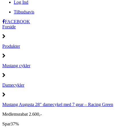
Log Ind
Tilbudsavis
FACEBOOK
Forside
Produkter
Mustang cykler
Damecykler
Mustang Augusta 28" damecykel med 7 gear – Racing Green
Medlemsrabat 2.600,-
Spar
37%