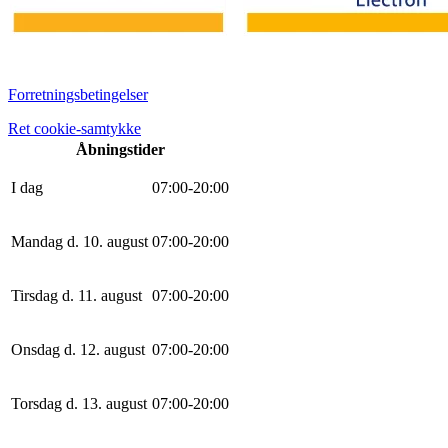
Forretningsbetingelser
Ret cookie-samtykke
Åbningstider
I dag
0
7
:
0
0
-
20
:
0
0
Mandag d. 10. august
0
7
:
0
0
-
20
:
0
0
Tirsdag d. 11. august
0
7
:
0
0
-
20
:
0
0
Onsdag d. 12. august
0
7
:
0
0
-
20
:
0
0
Torsdag d. 13. august
0
7
:
0
0
-
20
:
0
0