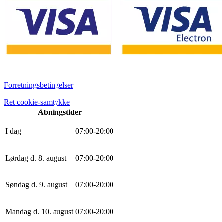
Forretningsbetingelser
Ret cookie-samtykke
Åbningstider
I dag
0
7
:
0
0
-
20
:
0
0
Lørdag d. 8. august
0
7
:
0
0
-
20
:
0
0
Søndag d. 9. august
0
7
:
0
0
-
20
:
0
0
Mandag d. 10. august
0
7
:
0
0
-
20
:
0
0