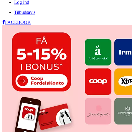
Log Ind
Tilbudsavis
FACEBOOK